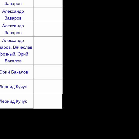
Заваров
Александр
Заваров
Александр
Заваров
Александр
варов
,
Вячеслав
Грозный
,
Юрий
Бакалов
Юрий Бакалов
Леонид Кучук
Леонид Кучук