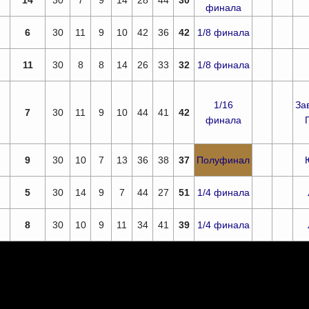
14
30
7
9
14
28
44
30
финала
6
30
11
9
10
42
36
42
1/8 финала
11
30
8
8
14
26
33
32
1/8 финала
1/16
За
7
30
11
9
10
44
41
42
финала
9
30
10
7
13
36
38
37
Полуфинал
5
30
14
9
7
44
27
51
1/4 финала
8
30
10
9
11
34
41
39
1/4 финала