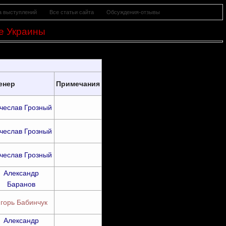
а выступлений
Все статьи сайта
Обсуждения-отзывы
е Украины
енер
Примечания
чеслав Грозный
чеслав Грозный
чеслав Грозный
Александр
Баранов
горь Бабинчук
Александр