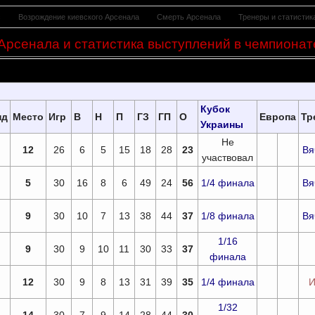
с
Возрождение киевского Арсенала
Смерть Арсенала
Тренеры и статистик
Арсенала и статистика выступлений в чемпионат
Кубок
нд
Место
Игр
В
Н
П
ГЗ
ГП
О
Европа
Тр
Украины
Не
12
26
6
5
15
18
28
23
Вя
участвовал
5
30
16
8
6
49
24
56
1/4 финала
Вя
9
30
10
7
13
38
44
37
1/8 финала
Вя
1/16
9
30
9
10
11
30
33
37
финала
12
30
9
8
13
31
39
35
1/4 финала
И
1/32