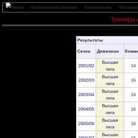
История киевского Арсенала
Все игроки клуба
Про ультра
Тренеры 
Результаты
Сезон
Дивизион
Кома
Высшая
2001/02
14
лига
Высшая
2002/03
16
лига
Высшая
2003/04
16
лига
Высшая
2004/05
16
лига
Высшая
2005/06
16
лига
Высшая