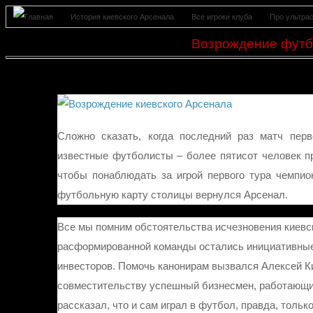
История киевского Арсенала
Все игроки клуба
Про ультра
Тренеры и статистика выступлений
Все статьи сайта
Обсуждения-отзывы
Возрождение футб
Сложно сказать, когда последний раз матч пер
известные футболисты – более пятисот человек пр
чтобы понаблюдать за игрой первого тура чемпион
футбольную карту столицы вернулся Арсенал.
Все мы помним обстоятельства исчезновения киевск
расформированной команды остались инициативные 
инвесторов. Помочь канонирам вызвался Алексей Ки
совместительству успешный бизнесмен, работающи
рассказал, что и сам играл в футбол, правда, тольк