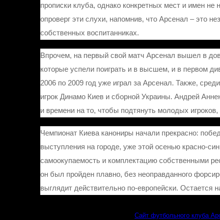
прописки клуба, однако конкретных мест и имен не 
опроверг эти слухи, напомнив, что Арсенал – это н
собственных воспитанниках.
Впрочем, на первый свой матч Арсенал вышел в дов
которые успели поиграть и в высшем, и в первом ди
2006 по 2009 год уже играл за Арсенал. Также, сре
игрок Динамо Киев и сборной Украины. Андрей Анне
и времени на то, чтобы подтянуть молодых игроков,
Чемпионат Киева канониры начали прекрасно: побед
выступления на городе, уже этой осенью красно-син
самоокупаемость и комплектацию собственными рес
он был пройден плавно, без неоправданного форсир
выглядит действительно по-европейски. Остается на
Сайт футбольного клуба Арс